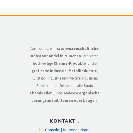
Comedol ist ein
naturwissenschaftlicher
Rohstoffhandel in München
. Wir bieten
hochwertige
Chemie-Produkte
für die
grafische Industrie
,
Metallindustrie
,
Kunststoffindustrie und weitere Industrien.
Zudem finden Sie bei uns alle
Basis
Chemikalien
, unter anderem
organische
Lösungsmittel
,
Säuren oder Laugen
.
KONTAKT
Comedol | Dr. Joseph Naton