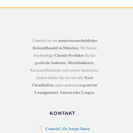
Comedol ist ein
naturwissenschaftlicher
Rohstoffhandel in München
. Wir bieten
hochwertige
Chemie-Produkte
für die
grafische Industrie
,
Metallindustrie
,
Kunststoffindustrie und weitere Industrien.
Zudem finden Sie bei uns alle
Basis
Chemikalien
, unter anderem
organische
Lösungsmittel
,
Säuren oder Laugen
.
KONTAKT
Comedol | Dr. Joseph Naton