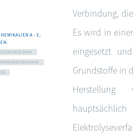
Verbindung, die
Es wird in ein
CHEMIKALIEN A - E
,
GEN
.
eingesetzt und
USTISCHE(S) SODA
NATRIUMOXYDHYDRAT
Grundstoffe in 
EIN
Herstellung
hauptsächli
Elektrolysever