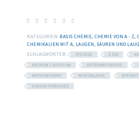
KATEGORIEN:
BASIS CHEMIE
,
CHEMIE VON A - Z
,
CHEMIKALIEN MIT A
,
LAUGEN
,
SÄUREN UND LAU
SCHLAGWÖRTER:
ÄTZSODA
E 524
KA
NATRIUM CAUSTICUM
NATRIUMHYDROXID
NATRONHYDRAT
NATRONLAUGE
SEIFENST
SODIUM HYDROXIDE