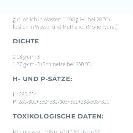
LÖSLICHKEIT:
gut löslich in Wasser: (1090 g·l−1 bei 20 °C)
löslich in Wasser und Methanol (Monohydrat)
DICHTE
2,13 g·cm−3
1,77 g·cm−3 (Schmelze bei 350 °C)
H- UND P-SÄTZE:
H: 290​‐​314
P: 280​‐​301+330+331​‐​305+351+338​‐​308+310
TOXIKOLOGISCHE DATEN:
Minimalwert: 196 mg/l (LC50 Fisch (96