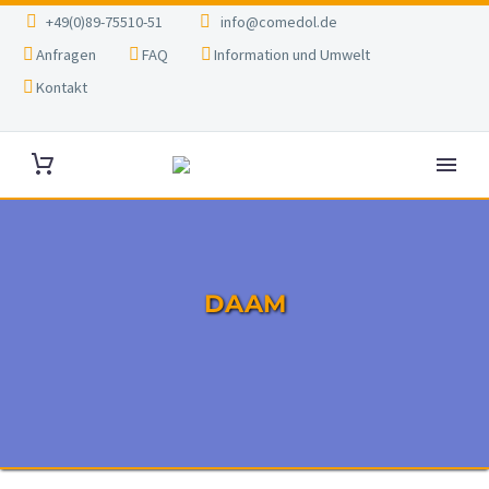
+49(0)89-75510-51
info@comedol.de
Anfragen
FAQ
Information und Umwelt
Kontakt
DAAM