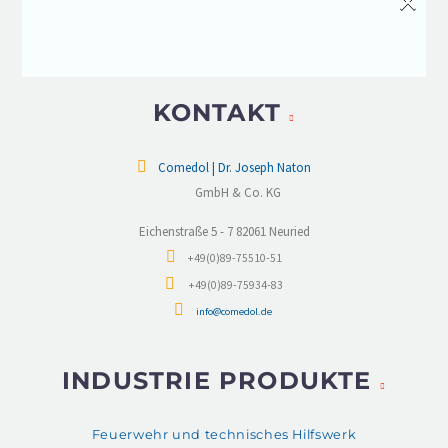
×
unter anderem
organische Lösungsmittel
,
Säuren oder Laugen
.
KONTAKT
Comedol | Dr. Joseph Naton
GmbH & Co. KG
Eichenstraße 5 - 7 82061 Neuried
+49(0)89-75510-51
+49(0)89-75934-83
info@comedol.de
INDUSTRIE PRODUKTE
Feuerwehr und technisches Hilfswerk