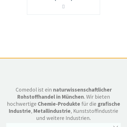
Comedol ist ein
naturwissenschaftlicher
Rohstoffhandel in München
. Wir bieten
hochwertige
Chemie-Produkte
für die
grafische
Industrie
,
Metallindustrie
, Kunststoffindustrie
und weitere Industrien.
Zudem finden Sie bei uns alle
Basis Chemikalien
,