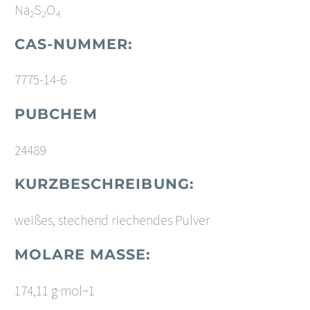
Na
S
O
2
2
4
CAS-NUMMER:
7775-14-6
PUBCHEM
24489
KURZBESCHREIBUNG:
weißes, stechend riechendes Pulver
MOLARE MASSE:
174,11 g·mol−1