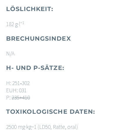
LÖSLICHKEIT:
−1
182 g·l
BRECHUNGSINDEX
N/A
H- UND P-SÄTZE:
H: 251​‐​302
EUH: 031
P:
235+410
TOXIKOLOGISCHE DATEN:
2500 mg·kg−1 (LD50, Ratte, oral)